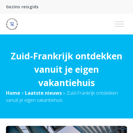
Gezins reisgids
Zuid-Frankrijk ontdekken
vanuit je eigen
vakantiehuis
Home
»
Laatste nieuws
»
Zuid-Frankrijk ontdekken
vanuit je eigen vakantiehuis