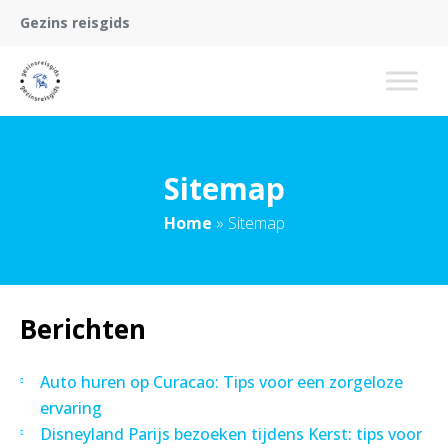
Gezins reisgids
Sitemap
Home
»
Sitemap
Berichten
Auto huren op Curacao: Tips voor een zorgeloze
ervaring
Disneyland Parijs bezoeken tijdens Kerst: tips voor