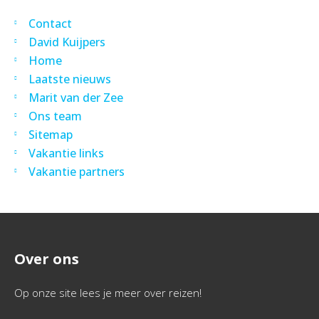
Contact
David Kuijpers
Home
Laatste nieuws
Marit van der Zee
Ons team
Sitemap
Vakantie links
Vakantie partners
Over ons
Op onze site lees je meer over reizen!